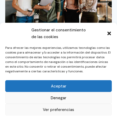
Gestionar el consentimiento
You May Also Like
de las cookies
Para ofrecer las mejores experiencias, utilizamos tecnologías como las
cookies para almacenar y/o acceder a la información del dispositivo. El
Startup
consentimiento de estas tecnologías nos permitirá procesar datos
Cost Reduction
como el comportamiento de navegación o las identificaciones únicas
en este sitio. No consentir o retirar el consentimiento, puede afectar
Startup
negativamente a ciertas características y funciones.
Data Charts
Aceptar
Startup
Increasing Efficiency
Denegar
Ver preferencias