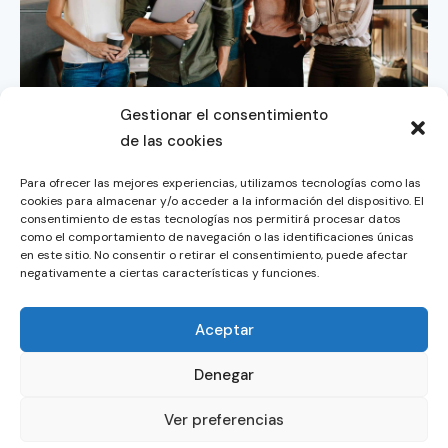
Gestionar el consentimiento
You May Also Like
de las cookies
Para ofrecer las mejores experiencias, utilizamos tecnologías como las
cookies para almacenar y/o acceder a la información del dispositivo. El
Progress
consentimiento de estas tecnologías nos permitirá procesar datos
Correct Payroll
como el comportamiento de navegación o las identificaciones únicas
en este sitio. No consentir o retirar el consentimiento, puede afectar
Progress
negativamente a ciertas características y funciones.
Marketing Tips
Aceptar
Progress
Personnel Records
Denegar
Ver preferencias