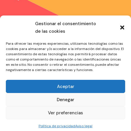
Gestionar el consentimiento
de las cookies
Síguenos
Para ofrecer las mejores experiencias, utilizamos tecnologías como las
Facebook
cookies para almacenar y/o acceder a la información del dispositivo. El
Twitter
consentimiento de estas tecnologías nos permitirá procesar datos
como el comportamiento de navegación o las identificaciones únicas
Instagram
en este sitio. No consentir o retirar el consentimiento, puede afectar
negativamente a ciertas características y funciones.
Menú
Política de privacidad
Aceptar
Aviso legal
Di Hola
Denegar
drinter15@sc.uhu.es
Ver preferencias
Un año entre culturas © 2026. Todos los derechos
Política de privacidad
Aviso legal
reservados.