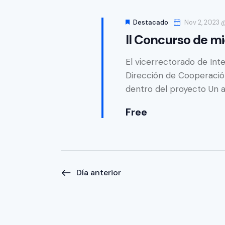
a
e
e
l
c
Destacado
c
Nov 2, 2023
a
II Concurso de mi
c
p
i
i
a
El vicerrectorado de Int
o
l
ó
Dirección de Cooperación
n
a
dentro del proyecto Un a
a
n
b
r
r
Free
d
f
a
e
c
e
c
l
h
a
b
Día anterior
a
v
.
ú
e
.
s
B