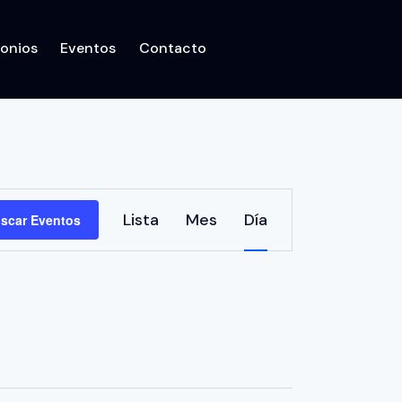
onios
Eventos
Contacto
ecto
Testimonios
Eventos
Contacto
N
Lista
Mes
Día
scar Eventos
a
v
e
g
a