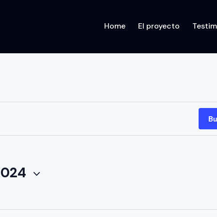
Home
El proyecto
Testim
Home
El proy
Bu
2024