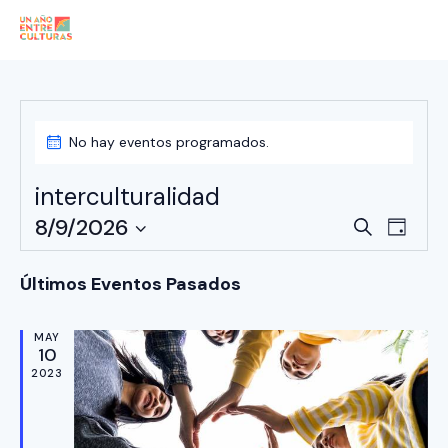
No hay eventos programados.
interculturalidad
N
N
8/9/2026
B
D
a
a
u
S
í
s
v
v
e
a
Últimos Eventos Pasados
c
e
e
l
a
g
e
g
r
MAY
a
10
c
a
c
2023
c
c
i
i
i
ó
o
ó