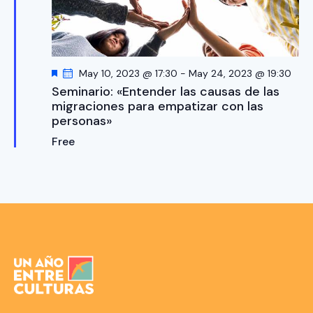
n
n
n
d
a
d
e
r
e
v
f
b
i
D
May 10, 2023 @ 17:30
-
May 24, 2023 @ 19:30
e
e
s
ú
Seminario: «Entender las causas de las
s
c
t
migraciones para empatizar con las
s
t
h
a
personas»
a
q
c
a
s
a
Free
u
d
.
d
e
o
e
d
E
a
v
y
e
v
n
i
t
s
o
t