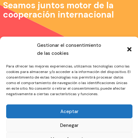
a
Seamos juntos motor de la
s
cooperación internacional
d
e
E
v
Gestionar el consentimiento
e
de las cookies
n
Síguenos
t
Para ofrecer las mejores experiencias, utilizamos tecnologías como las
Facebook
cookies para almacenar y/o acceder a la información del dispositivo. El
o
Twitter
consentimiento de estas tecnologías nos permitirá procesar datos
s
como el comportamiento de navegación o las identificaciones únicas
Instagram
en este sitio. No consentir o retirar el consentimiento, puede afectar
Menú
negativamente a ciertas características y funciones.
Política de privacidad
Aviso legal
Aceptar
Di Hola
Denegar
drinter15@sc.uhu.es